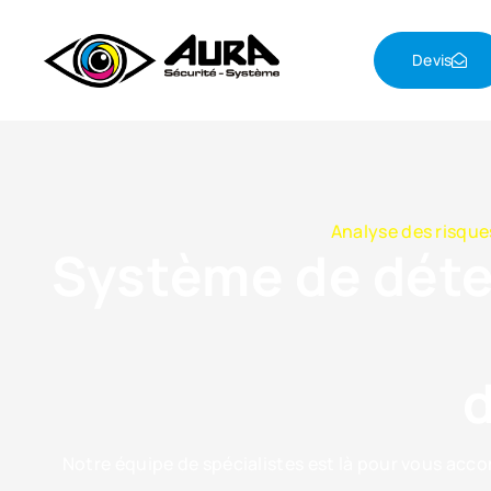
Devis
Analyse des risque
Système de détec
d
Notre équipe de spécialistes est là pour vous accom