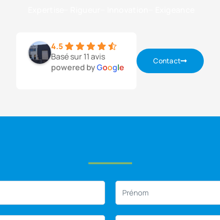
Expertise
Rigueur
Innovation
Exigeance
4.5
Basé sur 11 avis
Contact
powered by
G
o
o
g
l
e