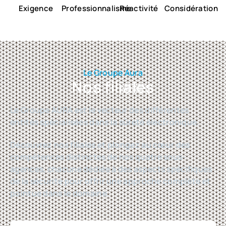
Exigence
Professionnalisme
Réactivité
Considération
Le Groupe Aura
Nos filiales
Le Groupe AURA est le vecteur des différentes
entités spécialisées dans la sûreté électronique.
Découvrez nos filiales et plongez au cœur des
compétences distinctes de nos quatre sous-
agences, chacune dédiée à des aspects spécifiques
de la sécurité pour offrir une approche complète et
pointue dans le domaine.