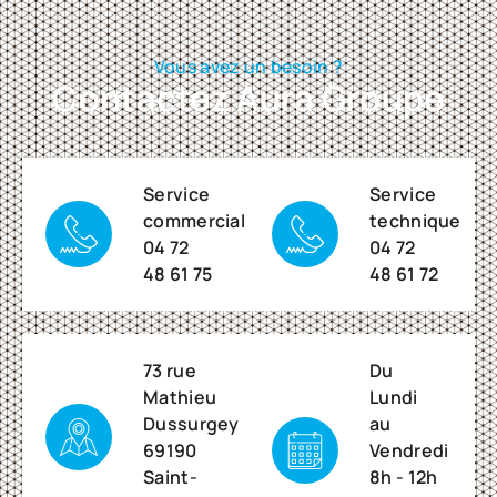
Vous avez un besoin ?
Contactez Aura Groupe
Service
Service
commercial
technique
04 72
04 72
48 61 75
48 61 72
73 rue
Du
Mathieu
Lundi
Dussurgey
au
69190
Vendredi
Saint-
8h - 12h