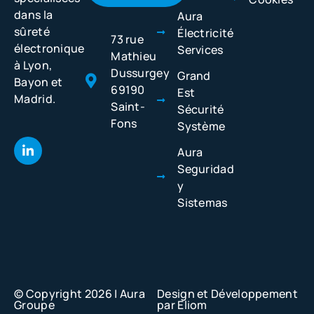
dans la
Aura
sûreté
Électricité
73 rue
électronique
Services
Mathieu
à Lyon,
Dussurgey
Grand
Bayon et
69190
Est
Madrid.
Saint-
Sécurité
Fons
Système
Aura
Seguridad
y
Sistemas
© Copyright 2026 | Aura
Design et Développement
Groupe
par Eliom