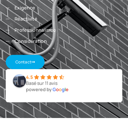
Exigence
Réactivité
Professionnalisme
Considération
Contact
4.5
Basé sur 11 avis
powered by
G
o
o
g
l
e