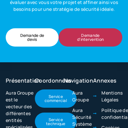
évaluer avec vous votre projet et affiner ainsi vos
besoins pour une stratégie de sécurité idéale.
Demande de
Demande
devis
d'intervention
Présentation
Coordonnées
Navigation
Annexes
Aura Groupe
Aura
Mentions
Service
est le
Groupe
Légales
commercial
vecteur des
Aura
Politique d
différentes
Sécurité
confidentia
Service
entités
technique
Système
spécialisées
Cookies