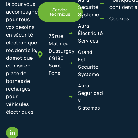
là pour vous
Sécurité
confidentia
Service
accompagner
technique
Système
Cookies
pour tous
Aura
vos besoins
Électricité
en sécurité
73 rue
Services
électronique,
Mathieu
résidentielle,
Dussurgey
Grand
domotique
69190
Est
et mise en
Saint-
Sécurité
Fons
place de
Système
bornes de
Aura
recharges
Seguridad
pour
y
véhicules
Sistemas
électriques.