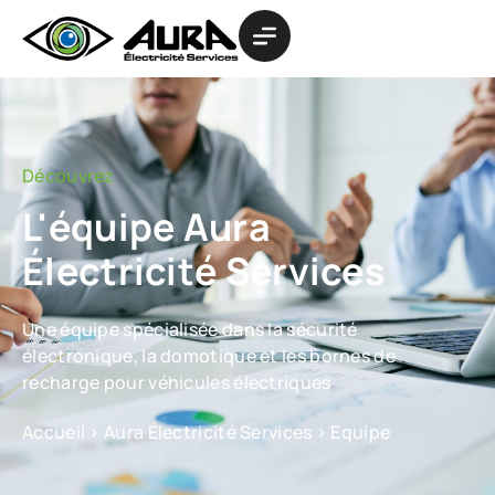
Découvrez
L'équipe Aura
Électricité Services
Une équipe spécialisée dans la sécurité
électronique, la domotique et les bornes de
recharge pour véhicules électriques
Accueil
>
Aura Électricité Services
>
Equipe