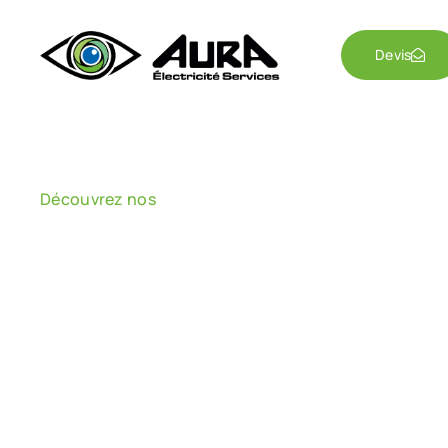
Devis
Découvrez nos
Nos services
Aura Électricité Services vous propose une large ga
Accueil
>
Aura Électricité Services
>
Nos services