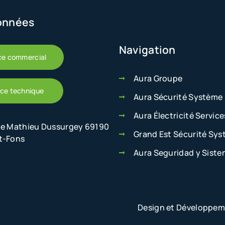
onnées
Navigation
ce commercial
Aura Groupe
ice technique
Aura Sécurité Système
Aura Électricité Service
ue Mathieu Dussurgey 69190
Grand Est Sécurité Sy
t-Fons
Aura Seguridad y Sist
Design et Développem